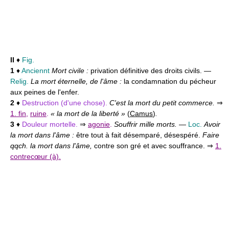
II
♦
Fig.
1
♦
Anciennt
Mort civile :
privation définitive des droits civils. —
Relig.
La mort éternelle, de l'âme :
la condamnation du pécheur
aux peines de l'enfer.
2
♦
Destruction (d'une chose).
C'est la mort du petit commerce.
⇒
1. fin
,
ruine
.
« la mort de la liberté »
(
Camus
)
.
3
♦
Douleur mortelle.
⇒
agonie
.
Souffrir mille morts.
—
Loc.
Avoir
la mort dans l'âme :
être tout à fait désemparé, désespéré.
Faire
qqch. la mort dans l'âme,
contre son gré et avec souffrance. ⇒
1.
contrecœur (à).