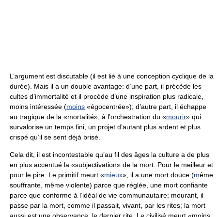
L’argument est discutable (il est lié à une conception cyclique de la
durée). Mais il a un double avantage: d’une part, il précède les
cultes d’immortalité et il procède d’une inspiration plus radicale,
moins intéressée (
moins
«égocentrée»); d’autre part, il échappe
au tragique de la «mortalité», à l’orchestration du «
mourir
» qui
survalorise un temps fini, un projet d’autant plus ardent et plus
crispé qu’il se sent déjà brisé.
Cela dit, il est incontestable qu’au fil des âges la culture a de plus
en plus accentué la «subjectivation» de la mort. Pour le meilleur et
pour le pire. Le primitif meurt «
mieux
», il a une mort douce (
m
ême
souffrante, même violente) parce que réglée, une mort confiante
parce que conforme à l’idéal de vie communautaire; mourant, il
passe par la mort, comme il passait, vivant, par les rites; la mort
aussi est une observance, le dernier rite. Le civilisé meurt «moins