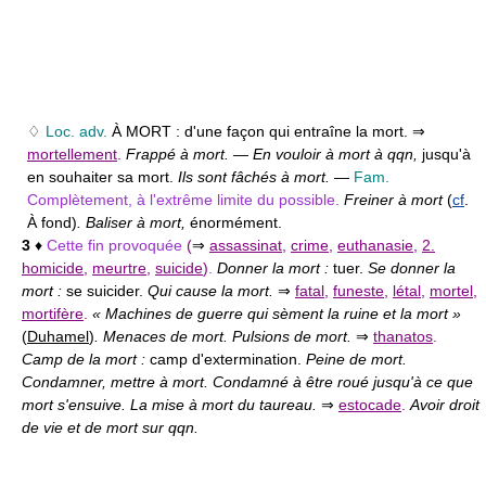
♢
Loc. adv.
À MORT :
d'une façon qui entraîne la mort. ⇒
mortellement
.
Frappé à mort.
—
En vouloir à mort à qqn,
jusqu'à
en souhaiter sa mort.
Ils sont fâchés à mort.
—
Fam.
Complètement, à l'extrême limite du possible.
Freiner à mort
(
cf
.
À fond)
. Baliser à mort,
énormément.
3
♦
Cette fin provoquée
(
⇒
assassinat
,
crime
,
euthanasie
,
2.
homicide
,
meurtre
,
suicide
)
.
Donner la mort :
tuer.
Se donner la
mort :
se suicider.
Qui cause la mort.
⇒
fatal
,
funeste
,
létal
,
mortel
,
mortifère
.
« Machines de guerre qui sèment la ruine et la mort »
(
Duhamel
)
. Menaces de mort. Pulsions de mort.
⇒
thanatos
.
Camp de la mort :
camp d'extermination.
Peine de mort.
Condamner, mettre à mort. Condamné à être roué jusqu'à ce que
mort s'ensuive. La mise à mort du taureau.
⇒
estocade
.
Avoir droit
de vie et de mort sur qqn.