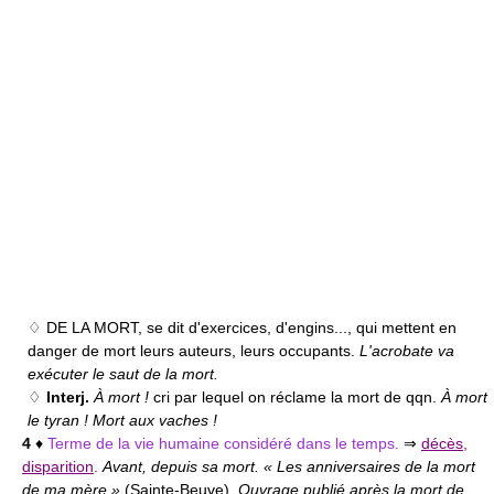
♢ DE LA MORT,
se dit d'exercices, d'engins..., qui mettent en
danger de mort leurs auteurs, leurs occupants.
L'acrobate va
exécuter le saut de la mort.
♢
Interj.
À mort !
cri par lequel on réclame la mort de qqn.
À mort
le tyran ! Mort aux vaches !
4
♦
Terme de la vie humaine considéré dans le temps.
⇒
décès
,
disparition
.
Avant, depuis sa mort. « Les anniversaires de la mort
de ma mère »
(
Sainte-Beuve
)
. Ouvrage publié après la mort de