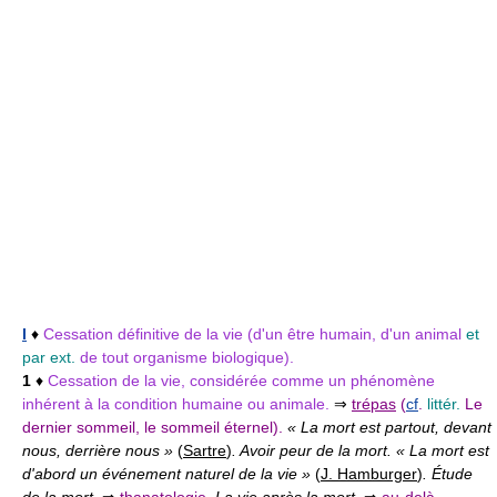
I
♦
Cessation définitive de la vie (d'un être humain, d'un animal
et
par ext.
de tout organisme biologique).
1
♦
Cessation de la vie, considérée comme un phénomène
inhérent à la condition humaine ou animale.
⇒
trépas
(
cf
.
littér.
Le
dernier sommeil, le sommeil éternel).
« La mort est partout, devant
nous, derrière nous »
(
Sartre
)
. Avoir peur de la mort. « La mort est
d'abord un événement naturel de la vie »
(
J. Hamburger
)
. Étude
de la mort.
⇒
thanatologie
.
La vie après la mort.
⇒
au-delà
.