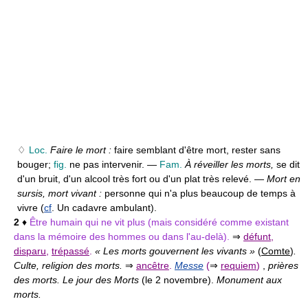
♢
Loc.
Faire le mort :
faire semblant d'être mort, rester sans
bouger;
fig.
ne pas intervenir. —
Fam.
À réveiller les morts,
se dit
d'un bruit, d'un alcool très fort ou d'un plat très relevé. —
Mort en
sursis, mort vivant :
personne qui n'a plus beaucoup de temps à
vivre (
cf
. Un cadavre ambulant).
2
♦
Être humain qui ne vit plus (mais considéré comme existant
dans la mémoire des hommes ou dans l'au-delà).
⇒
défunt
,
disparu
,
trépassé
.
« Les morts gouvernent les vivants »
(
Comte
)
.
Culte, religion des morts.
⇒
ancêtre
.
Messe
(
⇒
requiem
)
,
prières
des morts. Le jour des Morts
(le 2 novembre).
Monument aux
morts.