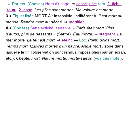
♢
Par ext. (Choses)
Hors d'usage.
⇒
cassé
,
usé
;
fam.
2. fichu
,
foutu
,
2. nase
.
Les piles sont mortes. Ma voiture est morte.
3
♦
Fig. et littér.
MORT À :
insensible, indifférent à.
Il est mort au
monde. Rendre mort au péché.
⇒
mortifier
.
4
♦
(Choses)
Sans activité, sans vie.
« Paris était mort. Plus
d'autos, plus de passants »
(
Sartre
)
. Eau morte.
⇒
stagnant
.
La
mer Morte. Le feu est mort.
⇒
éteint
.
—
Loc.
Point
,
poids
mort.
Temps
mort. Œuvres mortes d'un navire. Angle mort :
zone dans
laquelle le tir, l'observation sont rendus impossibles (par un écran,
etc.).
Cheptel mort. Nature morte, morte-saison
(
voir ces mots
).