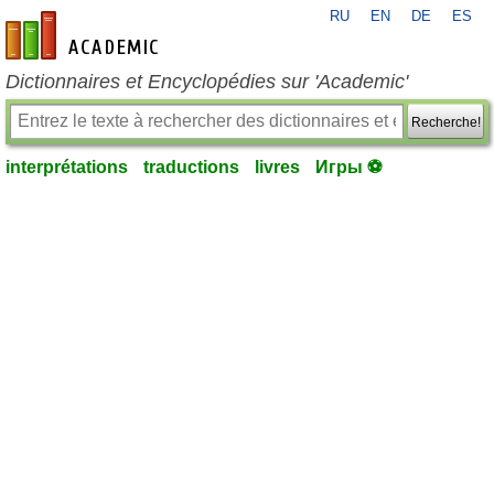
RU
EN
DE
ES
fr-academic.com
Dictionnaires et Encyclopédies sur 'Academic'
Recherche!
interprétations
traductions
livres
Игры ⚽