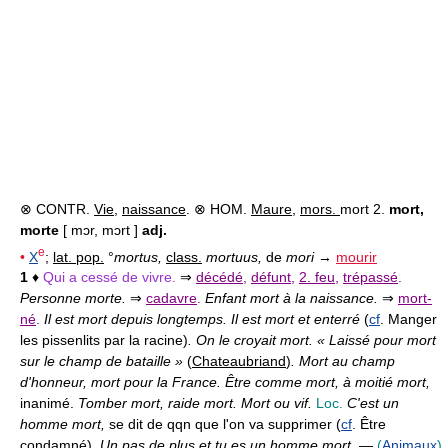
⊗ CONTR.
Vie
,
naissance
. ⊗ HOM.
Maure
,
mors.
mort 2.
mort,
morte
[ mɔr, mɔrt ]
adj.
e
•
X
;
lat. pop.
°
mortus,
class.
mortuus,
de
mori
→
mourir
1
♦
Qui a cessé de vivre.
⇒
décédé
,
défunt
,
2. feu
,
trépassé
.
Personne morte.
⇒
cadavre
.
Enfant mort à la naissance.
⇒
mort-
né
.
Il est mort depuis longtemps. Il est mort et enterré
(
cf
. Manger
les pissenlits par la racine)
. On le croyait mort. « Laissé pour mort
sur le champ de bataille »
(
Chateaubriand
)
. Mort au champ
d'honneur, mort pour la France. Être comme mort, à moitié mort,
inanimé.
Tomber mort, raide mort. Mort ou vif.
Loc.
C'est un
homme mort,
se dit de qqn que l'on va supprimer (
cf
. Être
condamné).
Un pas de plus et tu es un homme mort.
—
(
Animaux
)