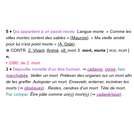
5
♦
Qui appartient à un passé révolu.
Langue morte. « Comme les
villes mortes sortent des sables »
(
Maurois
)
. « Ma vieille amitié
pour lui n'est point morte »
(
A. Gide
)
.
⊗ CONTR.
2. Vivant
.
Animé
,
vif.
mort 3.
mort, morte
[ mɔr, mɔrt ]
n.
• 1080; de 2.
mort
1
♦
Dépouille mortelle d'un être humain.
⇒
cadavre
,
corps
,
fam.
macchabée
.
Veiller un mort. Prélever des organes sur un mort afin
de les greffer. Autopsier un mort. Ensevelir, enterrer, incinérer les
morts
(
⇒
obsèques
)
. Restes, cendres d'un mort. Tête de mort.
Par compar.
Être pâle comme un(
e
) mort(
e
)
(
⇒
cadavérique
)
.