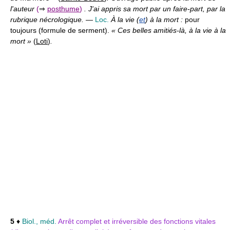
l'auteur
(
⇒
posthume
)
. J'ai appris sa mort par un faire-part, par la
rubrique nécrologique.
—
Loc.
À la vie (
et
) à la mort :
pour
toujours (formule de serment).
« Ces belles amitiés-là, à la vie à la
mort »
(
Loti
)
.
5
♦
Biol., méd.
Arrêt complet et irréversible des fonctions vitales