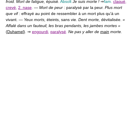
froid. Mort de fatigue,
épuisé.
Absolt
Je suis morte !
⇒
fam.
claqué
,
crevé
,
2. nase
.
—
Mort de peur :
paralysé par la peur.
Plus mort
que vif :
effrayé au point de ressembler à un mort plus qu'à un
vivant. —
Yeux morts,
éteints, sans vie.
Dent morte,
dévitalisée.
«
Affalé dans un fauteuil, les bras pendants, les jambes mortes »
(
Duhamel
)
.
⇒
engourdi
,
paralysé
.
Ne pas y aller de
main
morte.